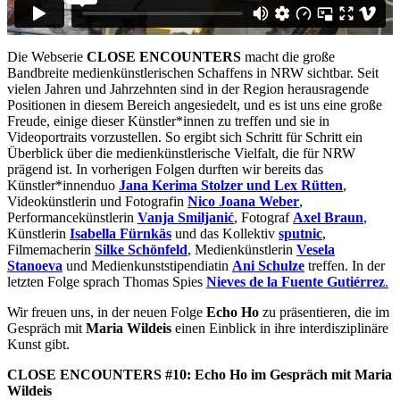
Die Webserie
CLOSE ENCOUNTERS
macht die große
Bandbreite medienkünstlerischen Schaffens in NRW sichtbar. Seit
vielen Jahren und Jahrzehnten sind in der Region herausragende
Positionen in diesem Bereich angesiedelt, und es ist uns eine große
Freude, einige dieser Künstler*innen zu treffen und sie in
Videoportraits vorzustellen. So ergibt sich Schritt für Schritt ein
Überblick über die medienkünstlerische Vielfalt, die für NRW
prägend ist. In vorherigen Folgen durften wir bereits das
Künstler*innenduo
Jana Kerima Stolzer und Lex Rütten
,
Videokünstlerin und Fotografin
Nico Joana Weber
,
Performancekünstlerin
Vanja Smiljanić
, Fotograf
Axel Braun
,
Künstlerin
Isabella Fürnkäs
und das Kollektiv
sputnic
,
Filmemacherin
Silke Schönfeld
, Medienkünstlerin
Vesela
Stanoeva
und Medienkunststipendiatin
Ani Schulze
treffen. In der
letzten Folge sprach Thomas Spies
Nieves de la Fuente Gutiérrez
.
Wir freuen uns, in der neuen Folge
Echo Ho
zu präsentieren, die im
Gespräch mit
Maria Wildeis
einen Einblick in ihre interdisziplinäre
Kunst gibt.
CLOSE ENCOUNTERS #10: Echo Ho
im Gespräch mit Maria
Wildeis