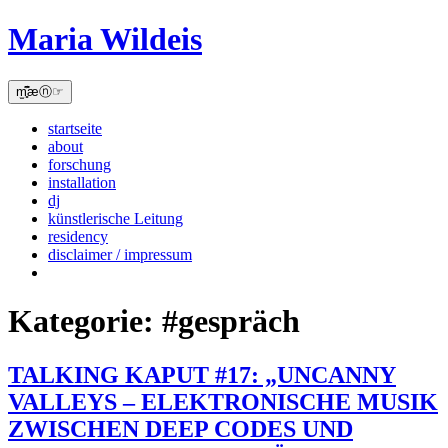
Skip
Maria Wildeis
to
content
m̫̻͆͊æⓝ☞
startseite
about
forschung
installation
dj
künstlerische Leitung
residency
disclaimer / impressum
Kategorie:
#gespräch
TALKING KAPUT #17: „UNCANNY
VALLEYS – ELEKTRONISCHE MUSIK
ZWISCHEN DEEP CODES UND