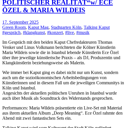
POLITISCHER REALITÄT“w/ ECE
ÖZEL & MARIA WILDEIS
17. September 2025
Green Room
,
Kaput Mag
,
Stadtgarten Köln
,
Talking Kaput
#gespräch
,
#klangkunst
,
#konzert
,
#live
,
#musik
Im Gespräch mit den beiden Kaput Chefredakteuren Thomas
Venker und Linus Volkmann berichteten die Kölner Künstlerin
Maria Wildeis sowie die in Istanbul lebende Künstlerin Ece Özel
über ihre jeweilige künstlerische Praxis – als DJ, Produzentin und
Klangkünstlerin beziehungsweise als Malerin.
Wie immer bei Kaput ging es dabei nicht nur um Kunst, sondern
auch um die sozioökonomischen Arbeitsbedingungen von
Künstlerinnen und in diesem Fall um die jeweiligen Communitys in
Köln und Istanbul.
Angesichts der aktuellen politischen Unruhen in Istanbul wurde
auch über Musik als Soundtrack des Widerstands gesprochen.
Performances: Maria Wildeis präsentierte ein Live-Set mit Material
aus ihrem aktuellen Album „Deep Meaning“. Ece Özel rahmte den
Abend mit zwei fantastischen Sets ein.
Talking Kaput wird vom Kulturamt der Stadt Köln gefördert.