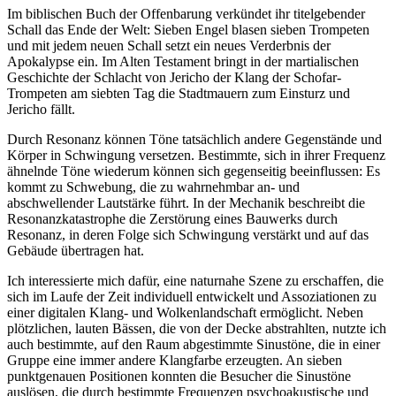
Im biblischen Buch der Offenbarung verkündet ihr titelgebender
Schall das Ende der Welt: Sieben Engel blasen sieben Trompeten
und mit jedem neuen Schall setzt ein neues Verderbnis der
Apokalypse ein. Im Alten Testament bringt in der martialischen
Geschichte der Schlacht von Jericho der Klang der Schofar-
Trompeten am siebten Tag die Stadtmauern zum Einsturz und
Jericho fällt.
Durch Resonanz können Töne tatsächlich andere Gegenstände und
Körper in Schwingung versetzen. Bestimmte, sich in ihrer Frequenz
ähnelnde Töne wiederum können sich gegenseitig beeinflussen: Es
kommt zu Schwebung, die zu wahrnehmbar an- und
abschwellender Lautstärke führt. In der Mechanik beschreibt die
Resonanzkatastrophe die Zerstörung eines Bauwerks durch
Resonanz, in deren Folge sich Schwingung verstärkt und auf das
Gebäude übertragen hat.
Ich interessierte mich dafür, eine naturnahe Szene zu erschaffen, die
sich im Laufe der Zeit individuell entwickelt und Assoziationen zu
einer digitalen Klang- und Wolkenlandschaft ermöglicht. Neben
plötzlichen, lauten Bässen, die von der Decke abstrahlten, nutzte ich
auch bestimmte, auf den Raum abgestimmte Sinustöne, die in einer
Gruppe eine immer andere Klangfarbe erzeugten. An sieben
punktgenauen Positionen konnten die Besucher die Sinustöne
auslösen, die durch bestimmte Frequenzen psychoakustische und