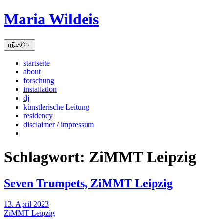
Skip
Maria Wildeis
to
content
m̫̻͆͊æⓝ☞
startseite
about
forschung
installation
dj
künstlerische Leitung
residency
disclaimer / impressum
Schlagwort:
ZiMMT Leipzig
Seven Trumpets, ZiMMT Leipzig
13. April 2023
ZiMMT Leipzig