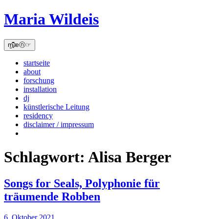
Skip
Maria Wildeis
to
content
m̫̻͆͊æⓝ☞
startseite
about
forschung
installation
dj
künstlerische Leitung
residency
disclaimer / impressum
Schlagwort:
Alisa Berger
Songs for Seals, Polyphonie für
träumende Robben
6. Oktober 2021