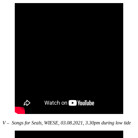
V – Songs for Seals, WIESE, 03.08.2021, 3.30pm during low tide