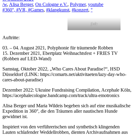
/w
,
Alisa Berger
,
On Cologne e.V.
,
Polymer
,
youtube
#360°, #VR, #Games
,
#klangkunst
,
#konzert
,
°
jhdr
Auftritte:
03. – 04. August 2021, Polyphonie für träumende Robben
15. Dezember 2021, Ebertplatz Weihnachtsfest + FRIES TV
(Robben auf LED-Wand)
Samstag, Oktober 2022, „Who Cares About Paradise?“, HSD
Düsseldorf (LINK: https://comarts.net/aktivitaeten/lazy-day-who-
cares-about-paradise)
Dezember 2022: Ukraine Fundraising Compilation, Acephale Köln,
https://acephalecologne.bandcamp.com/track/ultra-emotronics
Alisa Berger und Maria Wildeis begeben sich auf eine musikalische
Expedition in 360°, die den Träumen aller nautischen Hunde
gewidmet ist.
Inspiriert von den verführerischen und synthetisch klingenden
Lauten schlafender Weddellrobben, dienten Archivaufnahmen aus