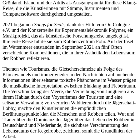
Grönland, Island und der Arktis als Ausgangspunkt für diese Klang-
Reise, die die Künstlerinnen mit Stimme, Instrumenten und
Computersoftware durchgehend umgestalten.
2021 begannen
Songs for Seals
, dank der Hilfe von On Cologne
e.V. und der Konzertreihe für Experimentalelektronik Polymer, ein
Musikprojekt, das als künstlerische Forschungsreise angelegt ist.
Ihre erste Reise führte sie zum Robbenzentrum Föhr. Auf der Insel
im Wattenmeer entstanden im September 2021 an fünf Orten
verschiedene Kompositionen, die in ihrer Ästhetik den Lebensraum
der Robben reflektieren.
Themen wie Tourismus, die Gletscherschmelze als Folge des
Klimawandels und immer wieder in den Nachrichten auftauchende
Informationen über seltsame toxische Phänomene im Wasser prägen
die musikalische Interpretation zwischen Einklang und Fiebertraum.
Die Verschmutzung der Meere, die Vertreibung von Jungtieren aus
ihrem Habitat durch den Voyeurismus der Touristen und eine
seltsame Verwaltung von verirrten Wildtieren durch die Jägerschaft-
Lobby, machte den Künstlerinnen die empfindlichen
Berührungspunkte klar, die Menschen und Robben teilen. Wut und
Trauer über die Dominanz der Jäger über das Leben der Robben in
Deutschland und Niederlande, die sichtbare Verschmutzung des
Lebensraums der Kegelrobbe, zeichnen somit die Grundlinien der
Arbeit.