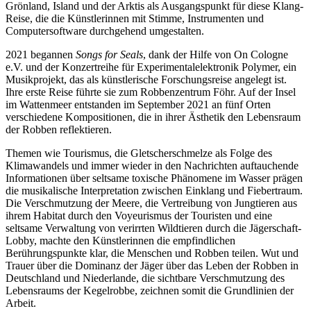
Grönland, Island und der Arktis als Ausgangspunkt für diese Klang-
Reise, die die Künstlerinnen mit Stimme, Instrumenten und
Computersoftware durchgehend umgestalten.
2021 begannen
Songs for Seals
, dank der Hilfe von On Cologne
e.V. und der Konzertreihe für Experimentalelektronik Polymer, ein
Musikprojekt, das als künstlerische Forschungsreise angelegt ist.
Ihre erste Reise führte sie zum Robbenzentrum Föhr. Auf der Insel
im Wattenmeer entstanden im September 2021 an fünf Orten
verschiedene Kompositionen, die in ihrer Ästhetik den Lebensraum
der Robben reflektieren.
Themen wie Tourismus, die Gletscherschmelze als Folge des
Klimawandels und immer wieder in den Nachrichten auftauchende
Informationen über seltsame toxische Phänomene im Wasser prägen
die musikalische Interpretation zwischen Einklang und Fiebertraum.
Die Verschmutzung der Meere, die Vertreibung von Jungtieren aus
ihrem Habitat durch den Voyeurismus der Touristen und eine
seltsame Verwaltung von verirrten Wildtieren durch die Jägerschaft-
Lobby, machte den Künstlerinnen die empfindlichen
Berührungspunkte klar, die Menschen und Robben teilen. Wut und
Trauer über die Dominanz der Jäger über das Leben der Robben in
Deutschland und Niederlande, die sichtbare Verschmutzung des
Lebensraums der Kegelrobbe, zeichnen somit die Grundlinien der
Arbeit.