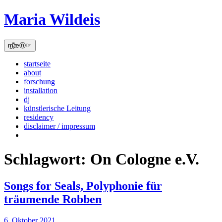
Skip
Maria Wildeis
to
content
m̫̻͆͊æⓝ☞
startseite
about
forschung
installation
dj
künstlerische Leitung
residency
disclaimer / impressum
Schlagwort:
On Cologne e.V.
Songs for Seals, Polyphonie für
träumende Robben
6. Oktober 2021