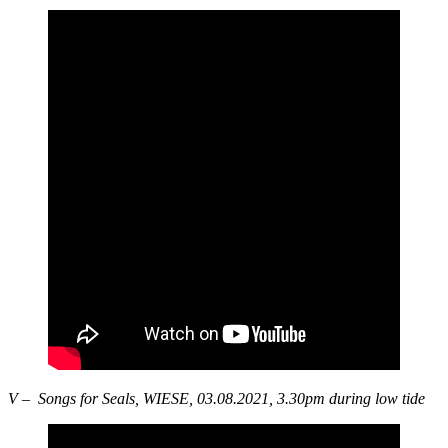
V – Songs for Seals, WIESE, 03.08.2021, 3.30pm during low tide