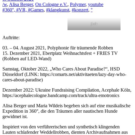
/w
,
Alisa Berger
,
On Cologne e.V.
,
Polymer
,
youtube
#360°, #VR, #Games
,
#klangkunst
,
#konzert
,
°
jhdr
Auftritte:
03. – 04. August 2021, Polyphonie für träumende Robben
15. Dezember 2021, Ebertplatz Weihnachtsfest + FRIES TV
(Robben auf LED-Wand)
Samstag, Oktober 2022, „Who Cares About Paradise?“, HSD
Düsseldorf (LINK: https://comarts.net/aktivitaeten/lazy-day-who-
cares-about-paradise)
Dezember 2022: Ukraine Fundraising Compilation, Acephale Köln,
https://acephalecologne.bandcamp.com/track/ultra-emotronics
Alisa Berger und Maria Wildeis begeben sich auf eine musikalische
Expedition in 360°, die den Träumen aller nautischen Hunde
gewidmet ist.
Inspiriert von den verführerischen und synthetisch klingenden
Lauten schlafender Weddellrobben, dienten Archivaufnahmen aus