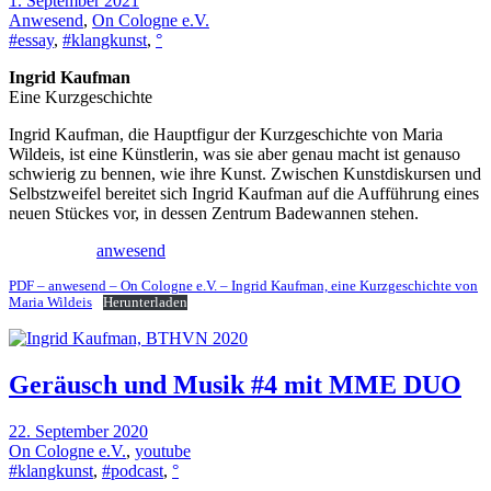
1. September 2021
Anwesend
,
On Cologne e.V.
#essay
,
#klangkunst
,
°
Ingrid Kaufman
Eine Kurzgeschichte
Ingrid Kaufman, die Hauptfigur der Kurzgeschichte von Maria
Wildeis, ist eine Künstlerin, was sie aber genau macht ist genauso
schwierig zu bennen, wie ihre Kunst. Zwischen Kunstdiskursen und
Selbstzweifel bereitet sich Ingrid Kaufman auf die Aufführung eines
neuen Stückes vor, in dessen Zentrum Badewannen stehen.
anwesend
PDF – anwesend – On Cologne e.V. – Ingrid Kaufman, eine Kurzgeschichte von
Maria Wildeis
Herunterladen
Geräusch und Musik #4 mit MME DUO
22. September 2020
On Cologne e.V.
,
youtube
#klangkunst
,
#podcast
,
°