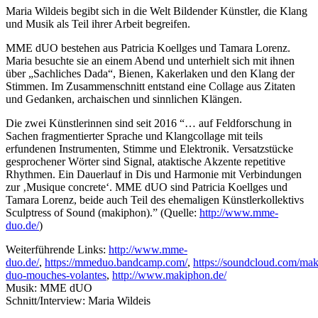
Maria Wildeis begibt sich in die Welt Bildender Künstler, die Klang
und Musik als Teil ihrer Arbeit begreifen.
MME dUO bestehen aus Patricia Koellges und Tamara Lorenz.
Maria besuchte sie an einem Abend und unterhielt sich mit ihnen
über „Sachliches Dada“, Bienen, Kakerlaken und den Klang der
Stimmen. Im Zusammenschnitt entstand eine Collage aus Zitaten
und Gedanken, archaischen und sinnlichen Klängen.
Die zwei Künstlerinnen sind seit 2016 “… auf Feldforschung in
Sachen fragmentierter Sprache und Klangcollage mit teils
erfundenen Instrumenten, Stimme und Elektronik. Versatzstücke
gesprochener Wörter sind Signal, ataktische Akzente repetitive
Rhythmen. Ein Dauerlauf in Dis und Harmonie mit Verbindungen
zur ‚Musique concrete‘. MME dUO sind Patricia Koellges und
Tamara Lorenz, beide auch Teil des ehemaligen Künstlerkollektivs
Sculptress of Sound (makiphon).” (Quelle:
http://www.mme-
duo.de/
)
Weiterführende Links:
http://www.mme-
duo.de/
,
https://mmeduo.bandcamp.com/
,
https://soundcloud.com/ma
duo-mouches-volantes
,
http://www.makiphon.de/
Musik: MME dUO
Schnitt/Interview: Maria Wildeis