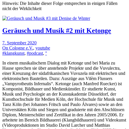
Hinweis: Die Inhalte dieser Folge entsprechen in einigen Fällen
nicht der Wirklichkeit
Geräusch und Musik #2 mit Ketonge
7. September 2020
On Cologne e.V.
,
youtube
#klangkunst
,
#podcast
,
°
In einem musikalischem Dialog mit Ketonge und bei Maria zu
Hause sprechen sie über anstehende Projekte und die Vuvulectra,
einer Kreuzung der südafrikanischen Vuvuzela mit elektrischen und
elektronischen Bauteilen. Dazu: Auszüge aus Vilèm Flussers
„Vampyrotheutis Infernalis“. Ketonge (auch Manfred Ruecker) ist
Komponist, Bildhauer und Medienkünstler. Er studierte Kunst,
Musik und Psychologie an der Kunstakademie Düsseldorf, der
Kunsthochschule für Medien Köln, der Hochschule für Musik und
Tanz Köln (bei Johannes Fritsch und Paulo Álvares) sowie an den
Universitäten Köln und Siegen und graduierte mit den Abschlüssen
Diplom, Meisterschüler und Zertifikat in den Jahren 2005/2006. Er
arbeitete im Bereich Bildhauerei (Klangbildhauerei) und Videokunst
(Videoproduktionen im Studio David Larcher und Matthias